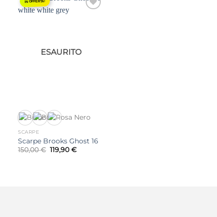
IN OFFERTA!
Aggiungi
alla lista
dei
desideri
ESAURITO
SCARPE
Scarpe Brooks Ghost 16
Il
Il
150,00
€
119,90
€
prezzo
prezzo
originale
attuale
era:
è:
150,00 €.
119,90 €.