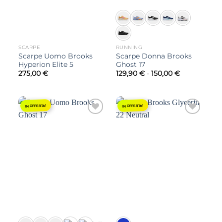
SCARPE
RUNNING
Scarpe Uomo Brooks
Scarpe Donna Brooks
Hyperion Elite 5
Ghost 17
Fascia
275,00
€
129,90
€
-
150,00
€
di
prezzo:
da
129,90 €
a
IN OFFERTA!
IN OFFERTA!
150,00 €
Aggiungi
Aggiungi
alla lista
alla lista
dei
dei
desideri
desideri