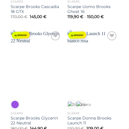
SCARPE
SCARPE
Scarpe Brooks Cascadia
Scarpe Uomo Brooks
18 GTX
Ghost 16
Il
Il
Fascia
170,00
€
145,00
€
119,90
€
-
150,00
€
prezzo
prezzo
di
originale
attuale
prezzo:
era:
è:
da
170,00 €.
145,00 €.
119,90 €
a
IN OFFERTA!
IN OFFERTA!
150,00 €
Aggiungi
Aggiungi
alla lista
alla lista
dei
dei
desideri
desideri
SCARPE
SCARPE
Scarpe Brooks Glycerin
Scarpe Donna Brooks
22 Neutral
Launch 11
Il
Il
Il
Il
180,00
€
144,90
€
120,00
€
109,00
€