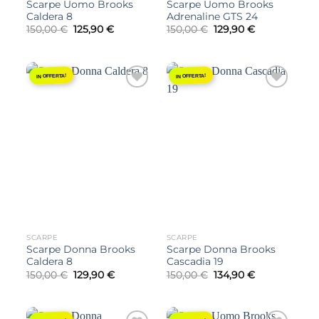
Scarpe Uomo Brooks
Scarpe Uomo Brooks
Caldera 8
Adrenaline GTS 24
Il
Il
Il
Il
150,00
€
125,90
€
150,00
€
129,90
€
prezzo
prezzo
prezzo
prezzo
originale
attuale
originale
attuale
era:
è:
era:
è:
150,00 €.
125,90 €.
150,00 €.
129,90 €.
IN OFFERTA!
IN OFFERTA!
Aggiungi
Aggiungi
alla lista
alla lista
dei
dei
desideri
desideri
SCARPE
SCARPE
Scarpe Donna Brooks
Scarpe Donna Brooks
Caldera 8
Cascadia 19
Il
Il
Il
Il
150,00
€
129,90
€
150,00
€
134,90
€
prezzo
prezzo
prezzo
prezzo
originale
attuale
originale
attuale
era:
è:
era:
è:
150,00 €.
129,90 €.
150,00 €.
134,90 €.