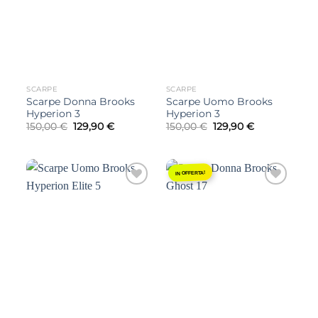
SCARPE
SCARPE
Scarpe Donna Brooks
Scarpe Uomo Brooks
Hyperion 3
Hyperion 3
Il
Il
Il
Il
150,00
€
129,90
€
150,00
€
129,90
€
prezzo
prezzo
prezzo
prezzo
originale
attuale
originale
attuale
era:
è:
era:
è:
150,00 €.
129,90 €.
150,00 €.
129,90 €.
IN OFFERTA!
Aggiungi
Aggiungi
alla lista
alla lista
dei
dei
desideri
desideri