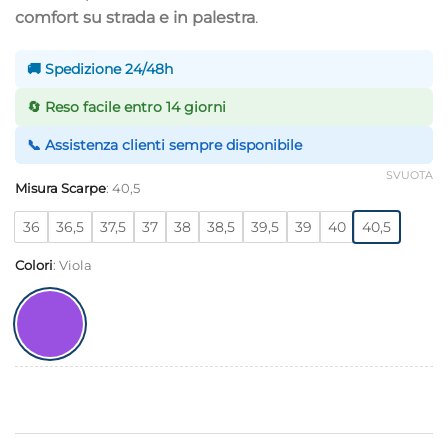
comfort su strada e in palestra
.
🚚 Spedizione 24/48h
🔄 Reso facile entro 14 giorni
📞 Assistenza clienti sempre disponibile
SVUOTA
Misura Scarpe
:
40,5
36
36,5
37,5
37
38
38,5
39,5
39
40
40,5
Colori
:
Viola