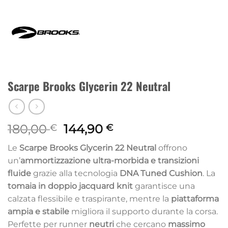
Scarpe Brooks Glycerin 22 Neutral
Il
Il
180,00
144,90
€
€
prezzo
prezzo
Le
Scarpe Brooks Glycerin 22
Neutral
offrono
originale
attuale
un’
ammortizzazione ultra-morbida e transizioni
era:
è:
fluide
grazie alla tecnologia
DNA Tuned Cushion
. La
180,00 €.
144,90 €.
tomaia in doppio jacquard knit
garantisce una
calzata flessibile e traspirante, mentre la
piattaforma
ampia e stabile
migliora il supporto durante la corsa.
Perfette per runner
neutri
che cercano
massimo