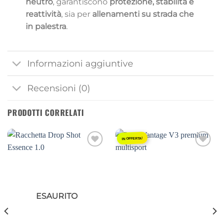
neutro
, garantiscono
protezione, stabilità e
reattività
, sia per
allenamenti su strada che
in palestra
.
Informazioni aggiuntive
Recensioni (0)
PRODOTTI CORRELATI
IN OFFERTA!
Aggiungi
Aggiungi
alla lista
alla lista
dei
dei
desideri
desideri
ESAURITO