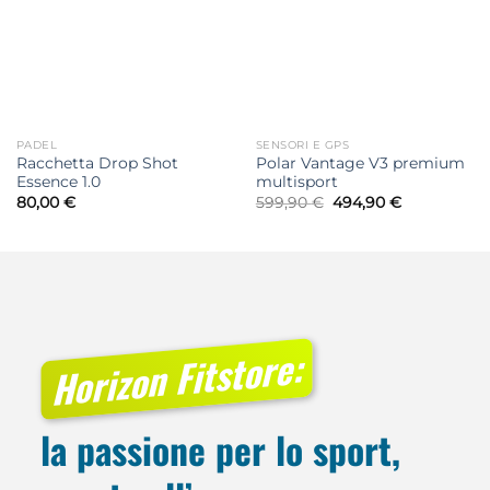
PADEL
SENSORI E GPS
Racchetta Drop Shot
Polar Vantage V3 premium
Essence 1.0
multisport
Il
Il
80,00
€
599,90
€
494,90
€
prezzo
prezzo
originale
attuale
era:
è:
599,90 €.
494,90 €.
Horizon Fitstore:
la passione per lo sport,