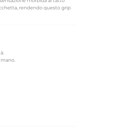
sensazione morbida al tatto
racchetta, rendendo questo grip
à.
a mano.