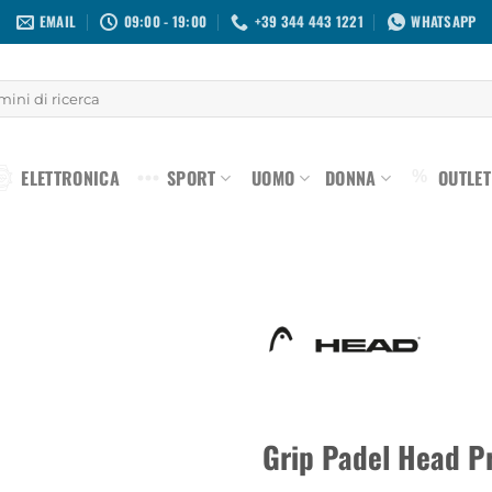
EMAIL
09:00 - 19:00
+39 344 443 1221
WHATSAPP
ELETTRONICA
SPORT
UOMO
DONNA
OUTLET
%
Aggiungi
alla lista
dei
desideri
Grip Padel Head P