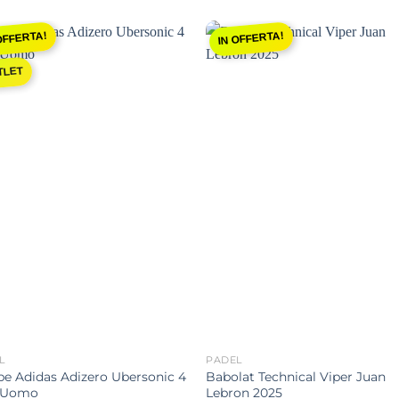
OFFERTA!
IN OFFERTA!
Aggiungi
Aggiu
TLET
alla lista
alla li
dei
dei
desideri
deside
L
PADEL
pe Adidas Adizero Ubersonic 4
Babolat Technical Viper Juan
 Uomo
Lebron 2025