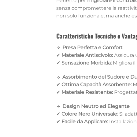
Perfetto per
migliorare il controll
senza compromettere la reattività
non solo funzionale, ma anche e
Caratteristiche Tecniche e Vanta
🔹
Presa Perfetta e Comfort
✔
Materiale Antiscivolo:
Assicura u
✔
Sensazione Morbida:
Migliora i
🔹
Assorbimento del Sudore e Dur
✔
Ottima Capacità Assorbente:
Ma
✔
Materiale Resistente:
Progettat
🔹
Design Neutro ed Elegante
✔
Colore Nero Universale:
Si adatt
✔
Facile da Applicare:
Installazio