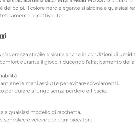
o e la stabilità della racchetta
, il
Head Pro X3
assicura una 
 dei colpi. Il colore nero elegante si abbina a qualsiasi 
steticamente accattivante.
ggi
n’aderenza stabile e sicura anche in condizioni di umidit
l comfort durante il gioco, riducendo l’affaticamento dell
abilità
ntiene le mani asciutte per evitare scivolamenti.
o per durare a lungo senza perdere efficacia.
a a qualsiasi modello di racchetta.
ne semplice e veloce per ogni giocatore.