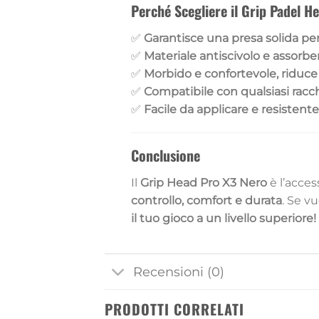
Perché Scegliere il Grip Padel H
✅
Garantisce una presa solida per
✅
Materiale antiscivolo e assorbe
✅
Morbido e confortevole, riduce
✅
Compatibile con qualsiasi racc
✅
Facile da applicare e resistent
Conclusione
Il
Grip Head Pro X3 Nero
è l’acces
controllo, comfort e durata
. Se v
il tuo gioco a un livello superiore!
Recensioni (0)
PRODOTTI CORRELATI