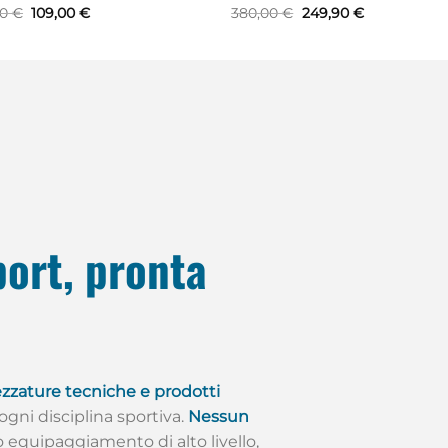
Il
Il
Il
Il
00
€
109,00
€
380,00
€
249,90
€
prezzo
prezzo
prezzo
prezzo
originale
attuale
originale
attuale
era:
è:
era:
è:
129,00 €.
109,00 €.
380,00 €.
249,90 €.
port, pronta
zzature tecniche e prodotti
n ogni disciplina sportiva.
Nessun
lo equipaggiamento di alto livello,