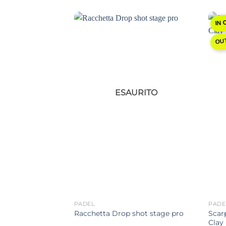
IN 
Aggiungi
Aggiungi
OU
alla lista
alla lista
dei
dei
desideri
desideri
ESAURITO
PADEL
PADE
Babolat Air Viper
Scar
Racchetta Drop shot stage pro
Clay