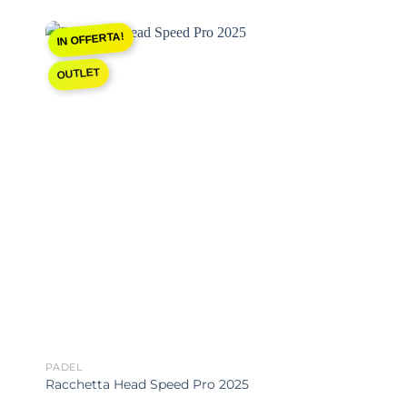
IN OFFERTA!
ngi
Aggiungi
OUTLET
sta
alla lista
dei
ri
desideri
PADEL
Racchetta Head Speed Pro 2025