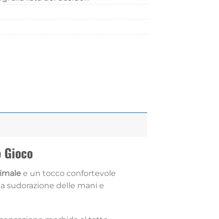
o Gioco
timale
e un tocco confortevole
 la sudorazione delle mani e