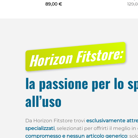
Il
€
89,00
€
129,
prezzo
le
attuale
è:
€.
229,90 €.
Horizon Fitstore:
la passione per lo s
all’uso
Da Horizon Fitstore trovi
esclusivamente attre
specializzati
, selezionati per offrirti il meglio i
compromesso e nessun articolo generico
: so