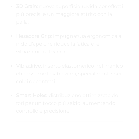
3D Grain
: nuova superficie ruvida per effetti
più precisi e un maggiore attrito con la
palla.
Hesacore Grip
: impugnatura ergonomica a
nido d’ape che riduce la fatica e le
vibrazioni sul braccio.
Vibradrive
: inserto elastomerico nel manico
che assorbe le vibrazioni, specialmente nei
colpi decentrati.
Smart Holes
: distribuzione ottimizzata dei
fori per un tocco più saldo, aumentando
controllo e precisione.
⚙️ Custom Weight System –
Personalizzazione Estrema