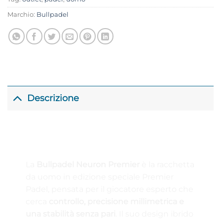
Marchio:
Bullpadel
Descrizione
🔥 Racchetta Uomo Padel Bullpadel Neuron
Premier 2025 – Controllo Millimetrico e
Stabilità Elite
La
Bullpadel Neuron Premier
è la racchetta
da uomo in edizione speciale Premier
Padel, pensata per il giocatore esperto che
cerca
controllo, precisione millimetrica e
una stabilità senza pari
. Il suo design ibrido