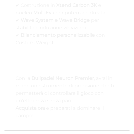
✔ Costruzione in
Xtend Carbon 3K
e
nucleo
MultiEva
per potenza e durata
✔
Wave System e Wave Bridge
per
stabilità e riduzione vibrazioni
✔
Bilanciamento personalizzabile
con
Custom Weight
🛒 Eleva il Tuo Gioco con Bullpadel Neuron
Premier!
Con la
Bullpadel Neuron Premier
, avrai in
mano uno strumento di precisione che ti
permetterà di controllare il gioco con
un’efficienza senza pari.
Acquista ora
e preparati a dominare il
campo!