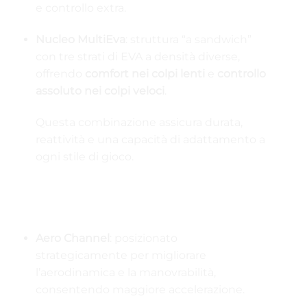
e controllo extra.
Nucleo MultiEva
: struttura “a sandwich”
con tre strati di EVA a densità diverse,
offrendo
comfort nei colpi lenti
e
controllo
assoluto nei colpi veloci
.
Questa combinazione assicura durata,
reattività e una capacità di adattamento a
ogni stile di gioco.
🎯 Aerodinamica, Effetti e Comfort
Ergonomico
Aero Channel
: posizionato
strategicamente per migliorare
l’aerodinamica e la manovrabilità,
consentendo maggiore accelerazione.