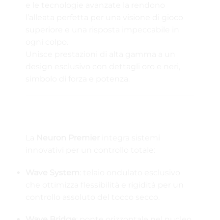
e le tecnologie avanzate la rendono
l’alleata perfetta per una visione di gioco
superiore e una risposta impeccabile in
ogni colpo.
Unisce prestazioni di alta gamma a un
design esclusivo con dettagli oro e neri,
simbolo di forza e potenza.
🚀 Stabilità Assoluta con Wave System e
Wave Bridge
La
Neuron Premier
integra sistemi
innovativi per un controllo totale:
Wave System
: telaio ondulato esclusivo
che ottimizza flessibilità e rigidità per un
controllo assoluto del tocco secco.
Wave Bridge
: ponte orizzontale nel nucleo