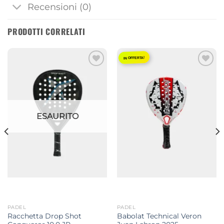
Recensioni (0)
PRODOTTI CORRELATI
IN OFFERTA!
Aggiungi
Aggiungi
alla lista
alla lista
dei
dei
desideri
desideri
ESAURITO
PADEL
PADEL
Racchetta Drop Shot
Babolat Technical Veron