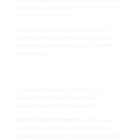
che aumenta la stabilità contro la torsione
e riduce le vibrazioni.
Queste tecnologie garantiscono una
risposta pulita e precisa in ogni colpo,
dissipando le vibrazioni per un comfort
eccezionale.
💎 Xtend Carbon 3K e MultiEva: Potenza e
Comfort
La Neuron Premier è costruita con
materiali di altissima qualità per
massimizzare le tue prestazioni:
Piatto in Xtend Carbon 3K
: carbonio più
pesante con 3000 filamenti per una
sensazione più dura, maggiore precisione