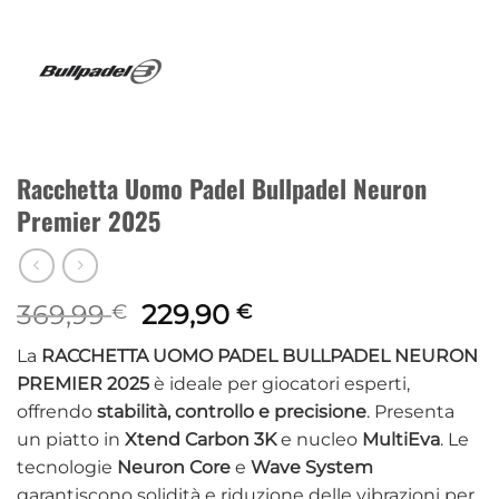
Racchetta Uomo Padel Bullpadel Neuron
Premier 2025
Il
Il
369,99
229,90
€
€
prezzo
prezzo
La
RACCHETTA UOMO PADEL BULLPADEL NEURON
originale
attuale
PREMIER 2025
è ideale per giocatori esperti,
era:
è:
offrendo
stabilità, controllo e precisione
. Presenta
369,99 €.
229,90 €.
un piatto in
Xtend Carbon 3K
e nucleo
MultiEva
. Le
tecnologie
Neuron Core
e
Wave System
garantiscono solidità e riduzione delle vibrazioni per