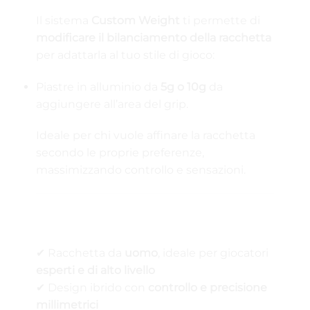
Il sistema
Custom Weight
ti permette di
modificare il bilanciamento della racchetta
per adattarla al tuo stile di gioco:
Piastre in alluminio da
5g o 10g
da
aggiungere all’area del grip.
Ideale per chi vuole affinare la racchetta
secondo le proprie preferenze,
massimizzando controllo e sensazioni.
✅ Perché scegliere la Bullpadel Neuron
Premier?
✔ Racchetta da
uomo
, ideale per giocatori
esperti e di alto livello
✔ Design ibrido con
controllo e precisione
millimetrici