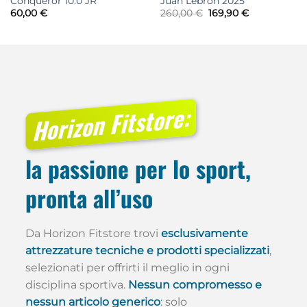
Conqueror 10.0 JR
Juan Lebron 2025
Il
Il
60,00
€
260,00
€
169,90
€
prezzo
prezzo
originale
attuale
era:
è:
260,00 €.
169,90 €.
Horizon Fitstore:
la passione per lo sport,
pronta all’uso
Da Horizon Fitstore trovi
esclusivamente
attrezzature tecniche e prodotti specializzati
,
selezionati per offrirti il meglio in ogni
disciplina sportiva.
Nessun compromesso e
nessun articolo generico
: solo