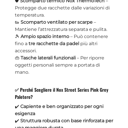
🛡
Scomparto termico Nox ThermoTech
–
Protegge due racchette dalle variazioni di
temperatura.
👟
Scomparto ventilato per scarpe
–
Mantiene l’attrezzatura separata e pulita.
🎾
Ampio spazio interno
– Può contenere
fino a
tre racchette da padel
più altri
accessori.
👜
Tasche laterali funzionali
– Per riporre
oggetti personali sempre a portata di
mano.
✅ Perché Scegliere il Nox Street Series Pink Grey
Paletero?
✔️
Capiente e ben organizzato per ogni
esigenza
✔️
Struttura robusta con base rinforzata per
una maggiore durata