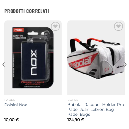
era:
è:
120,00 €.
114,90 €.
PRODOTTI CORRELATI
Aggiungi
Aggiungi
alla lista
alla lista
dei
dei
desideri
desideri
PADEL
BORSE
Babolat Racquet Holder Pro
Polsini Nox
Padel Juan Lebron Bag
Padel Bags
10,00
€
124,90
€