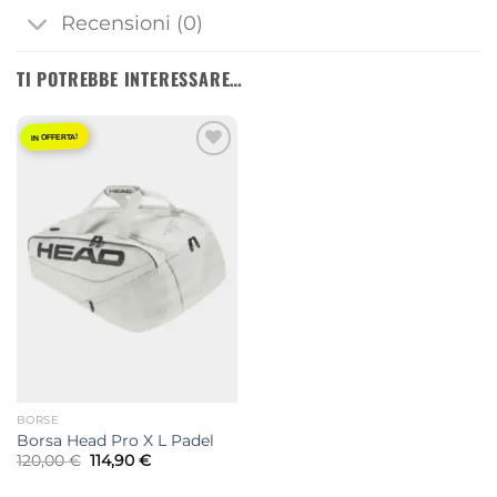
Recensioni (0)
TI POTREBBE INTERESSARE…
IN OFFERTA!
Aggiungi
alla lista
dei
desideri
BORSE
Borsa Head Pro X L Padel
Il
Il
120,00
€
114,90
€
prezzo
prezzo
originale
attuale