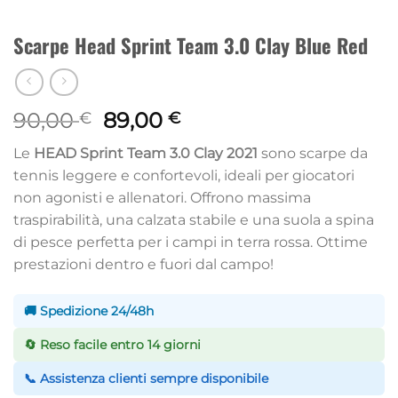
Scarpe Head Sprint Team 3.0 Clay Blue Red
Il
Il
90,00
89,00
€
€
prezzo
prezzo
Le
HEAD Sprint Team 3.0 Clay 2021
sono scarpe da
originale
attuale
tennis leggere e confortevoli, ideali per giocatori
era:
è:
non agonisti e allenatori. Offrono massima
90,00 €.
89,00 €.
traspirabilità, una calzata stabile e una suola a spina
di pesce perfetta per i campi in terra rossa. Ottime
prestazioni dentro e fuori dal campo!
🚚 Spedizione 24/48h
🔄 Reso facile entro 14 giorni
📞 Assistenza clienti sempre disponibile