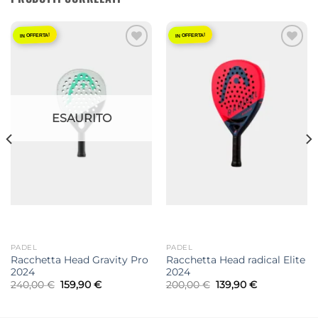
IN OFFERTA!
IN OFFERTA!
Aggiungi
Aggiungi
alla lista
alla lista
dei
dei
desideri
desideri
ESAURITO
PADEL
PADEL
Racchetta Head Gravity Pro
Racchetta Head radical Elite
2024
2024
Il
Il
Il
Il
240,00
€
159,90
€
200,00
€
139,90
€
prezzo
prezzo
prezzo
prezzo
originale
attuale
originale
attuale
era:
è:
era:
è: