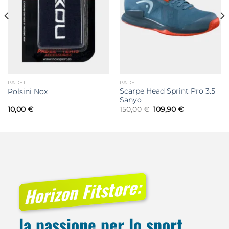
PADEL
PADEL
Scarpe Head Sprint Pro 3.5
Polsini Nox
Sanyo
Il
Il
10,00
€
150,00
€
109,90
€
prezzo
prezzo
originale
attuale
era:
è:
150,00 €.
109,90 €.
Horizon Fitstore:
la passione per lo sport,