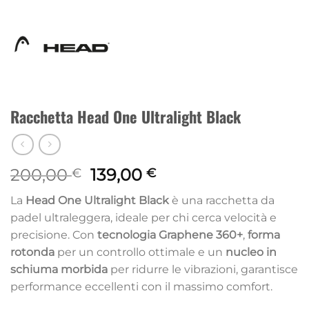
Racchetta Head One Ultralight Black
Il
Il
200,00
139,00
€
€
prezzo
prezzo
La
Head One Ultralight Black
è una racchetta da
originale
attuale
padel ultraleggera, ideale per chi cerca velocità e
era:
è:
precisione. Con
tecnologia Graphene 360+
,
forma
200,00 €.
139,00 €.
rotonda
per un controllo ottimale e un
nucleo in
schiuma morbida
per ridurre le vibrazioni, garantisce
performance eccellenti con il massimo comfort.