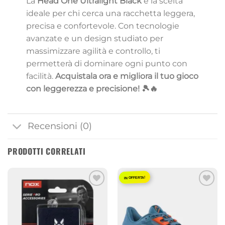
La
Head One Ultralight Black
è la scelta
ideale per chi cerca una racchetta leggera,
precisa e confortevole. Con tecnologie
avanzate e un design studiato per
massimizzare agilità e controllo, ti
permetterà di dominare ogni punto con
facilità.
Acquistala ora e migliora il tuo gioco
con leggerezza e precisione! 🎾🔥
Recensioni (0)
PRODOTTI CORRELATI
IN OFFERTA!
Aggiungi
Aggiungi
alla lista
alla lista
dei
dei
desideri
desideri