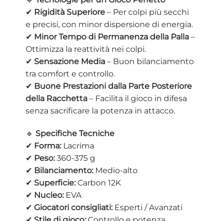
✔
Rigidità Superiore
– Per colpi più secchi
e precisi, con minor dispersione di energia.
✔
Minor Tempo di Permanenza della Palla
–
Ottimizza la reattività nei colpi.
✔
Sensazione Media
– Buon bilanciamento
tra comfort e controllo.
✔
Buone Prestazioni dalla Parte Posteriore
della Racchetta
– Facilita il gioco in difesa
senza sacrificare la potenza in attacco.
🔹
Specifiche Tecniche
✔
Forma:
Lacrima
✔
Peso:
360-375 g
✔
Bilanciamento:
Medio-alto
✔
Superficie:
Carbon 12K
✔
Nucleo:
EVA
✔
Giocatori consigliati:
Esperti / Avanzati
✔
Stile di gioco:
Controllo e potenza