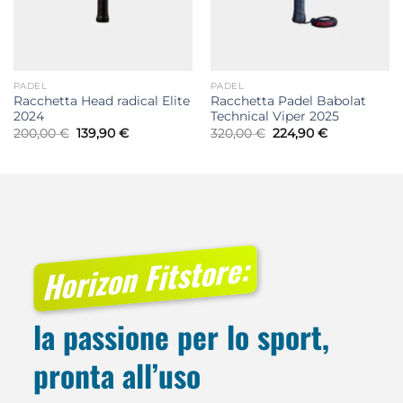
PADEL
PADEL
Racchetta Head radical Elite
Racchetta Padel Babolat
2024
Technical Viper 2025
Il
Il
Il
Il
200,00
€
139,90
€
320,00
€
224,90
€
prezzo
prezzo
prezzo
prezzo
originale
attuale
originale
attuale
era:
è:
era:
è:
200,00 €.
139,90 €.
320,00 €.
224,90 €.
Horizon Fitstore:
la passione per lo sport,
pronta all’uso