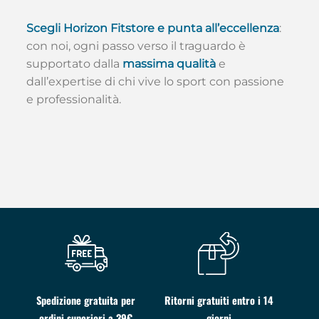
Scegli Horizon Fitstore e punta all’eccellenza
:
con noi, ogni passo verso il traguardo è
supportato dalla
massima qualità
e
dall’expertise di chi vive lo sport con passione
e professionalità.
Spedizione gratuita per
Ritorni gratuiti entro i 14
ordini superiori a 39€
giorni