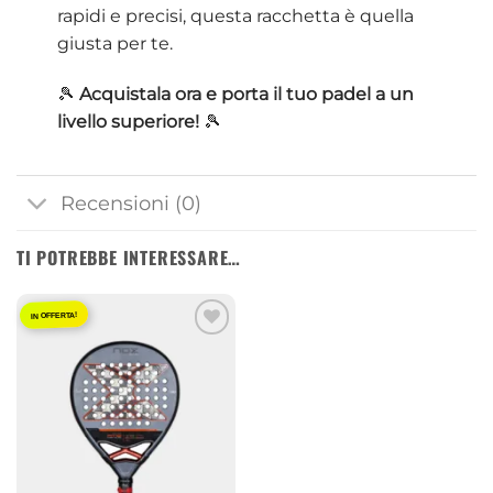
rapidi e precisi, questa racchetta è quella
giusta per te.
🎾
Acquistala ora e porta il tuo padel a un
livello superiore!
🎾
Recensioni (0)
TI POTREBBE INTERESSARE…
IN OFFERTA!
Aggiungi
alla lista
dei
desideri