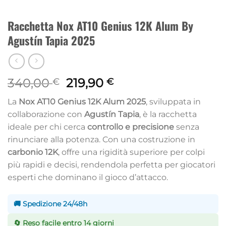
Racchetta Nox AT10 Genius 12K Alum By
Agustín Tapia 2025
Il
Il
340,00
219,90
€
€
prezzo
prezzo
La
Nox AT10 Genius 12K Alum 2025
, sviluppata in
originale
attuale
collaborazione con
Agustín Tapia
, è la racchetta
era:
è:
ideale per chi cerca
controllo e precisione
senza
340,00 €.
219,90 €.
rinunciare alla potenza. Con una costruzione in
carbonio 12K
, offre una rigidità superiore per colpi
più rapidi e decisi, rendendola perfetta per giocatori
esperti che dominano il gioco d’attacco.
🚚 Spedizione 24/48h
🔄 Reso facile entro 14 giorni