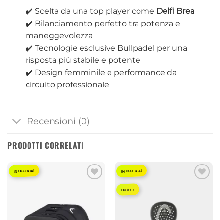
✔️ Scelta da una top player come
Delfi Brea
✔️ Bilanciamento perfetto tra potenza e
maneggevolezza
✔️ Tecnologie esclusive Bullpadel per una
risposta più stabile e potente
✔️ Design femminile e performance da
circuito professionale
Recensioni (0)
PRODOTTI CORRELATI
IN OFFERTA!
IN OFFERTA!
Aggiungi
Aggiungi
OUTLET
alla lista
alla lista
dei
dei
desideri
desideri