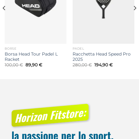
BORSE
PADEL
Borsa Head Tour Padel L
Racchetta Head Speed Pro
Racket
2025
Il
Il
Il
Il
100,00
€
89,90
€
280,00
€
194,90
€
prezzo
prezzo
prezzo
prezzo
originale
attuale
originale
attuale
era:
è:
era:
è:
100,00 €.
89,90 €.
280,00 €.
194,90 €.
Horizon Fitstore:
la passione per lo sport,