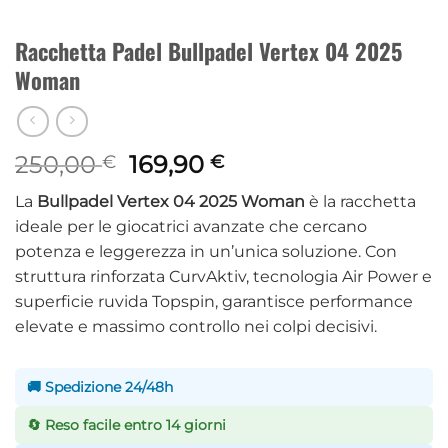
Racchetta Padel Bullpadel Vertex 04 2025
Woman
Il
Il
250,00
169,90
€
€
prezzo
prezzo
La
Bullpadel Vertex 04 2025 Woman
è la racchetta
originale
attuale
ideale per le giocatrici avanzate che cercano
era:
è:
potenza e leggerezza in un’unica soluzione. Con
250,00 €.
169,90 €.
struttura rinforzata CurvAktiv, tecnologia Air Power e
superficie ruvida Topspin, garantisce performance
elevate e massimo controllo nei colpi decisivi.
🚚 Spedizione 24/48h
🔄 Reso facile entro 14 giorni