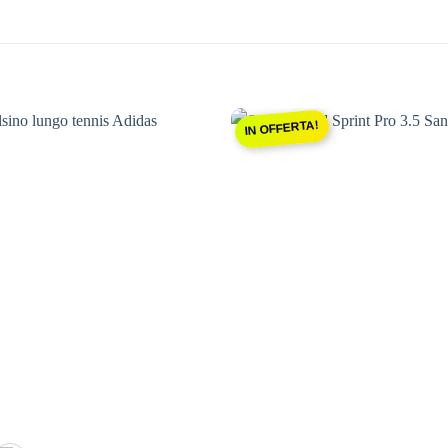
IN OFFERTA!
Aggiungi
Aggiu
alla lista
alla li
dei
dei
desideri
deside