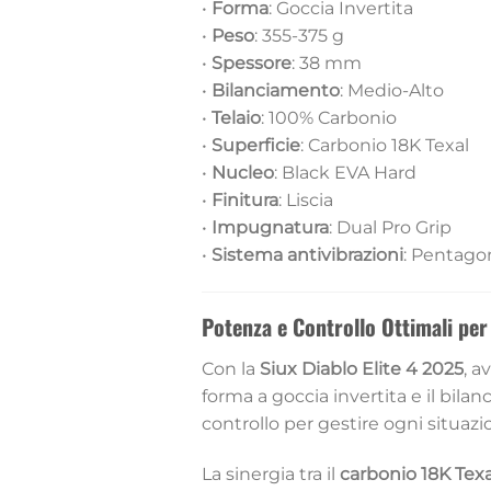
•
Forma
: Goccia Invertita
•
Peso
: 355-375 g
•
Spessore
: 38 mm
•
Bilanciamento
: Medio-Alto
•
Telaio
: 100% Carbonio
•
Superficie
: Carbonio 18K Texal
•
Nucleo
: Black EVA Hard
•
Finitura
: Liscia
•
Impugnatura
: Dual Pro Grip
•
Sistema antivibrazioni
: Pentago
Potenza e Controllo Ottimali pe
Con la
Siux Diablo Elite 4 2025
, a
forma a goccia invertita e il bil
controllo per gestire ogni situaz
La sinergia tra il
carbonio 18K Texa