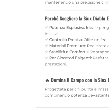
mantenendo una precisione chiru
Perché Scegliere la Siux Diablo E
✅
Potenza Esplosiva:
Ideale per g
incisivi.
✅
Controllo Preciso:
Offre un feel
✅
Materiali Premium:
Realizzata c
✅
Stabilità e Comfort:
Il Pentagon 
✅
Per Giocatori Esigenti:
Perfetta
prestazioni.
🔥
Domina il Campo con la Siux Di
Progettata per chi punta al massi
combinando potenza devastante e 