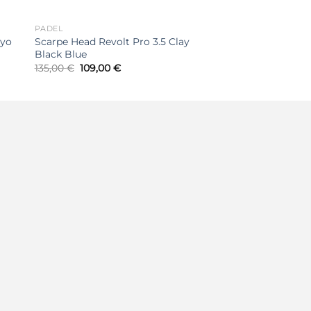
PADEL
Scarpe Head Revolt Pro 3.5 Clay
nyo
Black Blue
Il
Il
135,00
€
109,00
€
prezzo
prezzo
originale
attuale
era:
è:
135,00 €.
109,00 €.