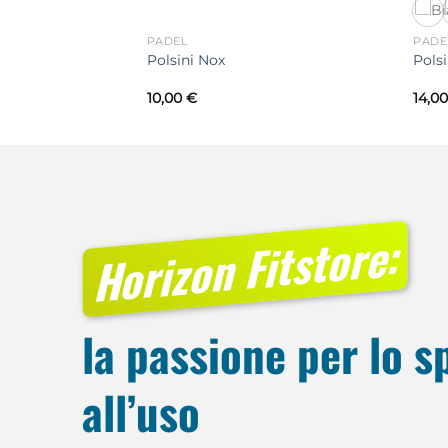
PADEL
PADE
izero Ubersonic 4
Polsini Nox
Pols
Il
€
10,00
€
14,0
prezzo
le
attuale
è:
€.
109,00 €.
Horizon Fitstore:
la passione per lo s
all’uso