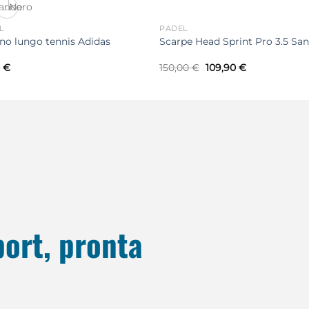
L
PADEL
ino lungo tennis Adidas
Scarpe Head Sprint Pro 3.5 Sa
Il
Il
0
€
150,00
€
109,90
€
prezzo
prezzo
originale
attuale
era:
è:
150,00 €.
109,90 €.
port, pronta