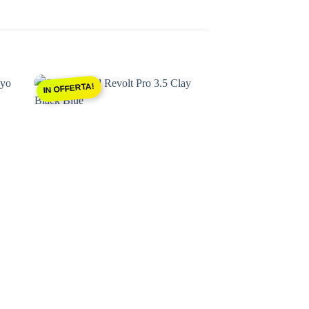
IN OFFERTA!
ngi
Aggiungi
sta
alla lista
dei
ri
desideri