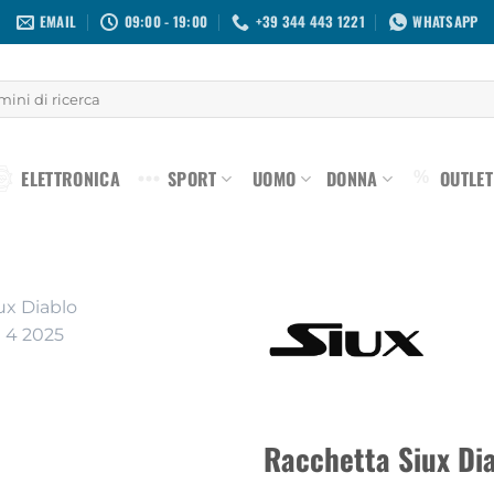
EMAIL
09:00 - 19:00
+39 344 443 1221
WHATSAPP
ELETTRONICA
SPORT
UOMO
DONNA
OUTLET
%
Aggiungi
alla lista
dei
desideri
Racchetta Siux Dia