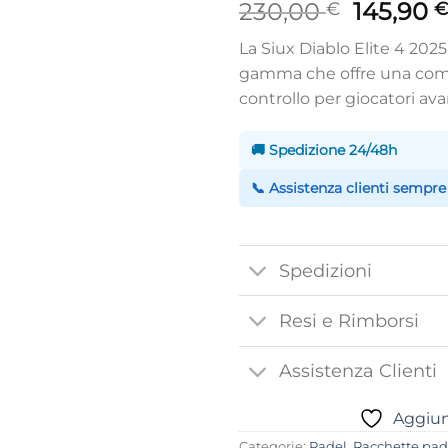
Il
230,00
145,90
€
prezzo
La Siux Diablo Elite 4 2025
original
gamma che offre una comb
era:
controllo per giocatori ava
230,00 
🚚 Spedizione 24/48h
📞 Assistenza clienti sempre
Spedizioni
Resi e Rimborsi
Assistenza Clienti
Aggiung
Categorie:
Padel
,
Racchette pad