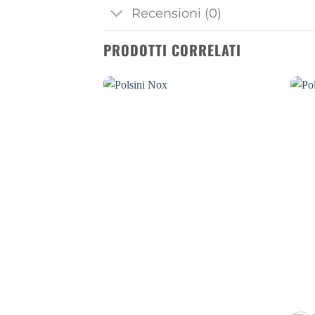
Recensioni (0)
PRODOTTI CORRELATI
Aggiungi
Aggiungi
alla lista
alla lista
dei
dei
desideri
desideri