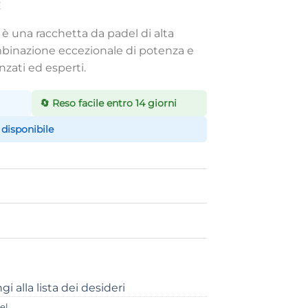
Il
€
prezzo
 è una racchetta da padel di alta
e
attuale
inazione eccezionale di potenza e
è:
nzati ed esperti.
€.
145,90 €.
🔄 Reso facile entro 14 giorni
 disponibile
i alla lista dei desideri
el