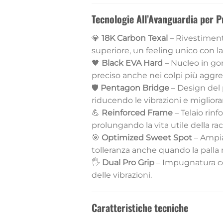
Tecnologie All’Avanguardia per P
💎
18K Carbon Texal
– Rivestimento
superiore, un feeling unico con la
🖤
Black EVA Hard
– Nucleo in go
preciso anche nei colpi più aggres
🛡️
Pentagon Bridge
– Design del 
riducendo le vibrazioni e migliora
💪
Reinforced Frame
– Telaio rinf
prolungando la vita utile della ra
🎯
Optimized Sweet Spot
– Ampia
tolleranza anche quando la palla n
🖐️
Dual Pro Grip
– Impugnatura co
delle vibrazioni.
Caratteristiche tecniche